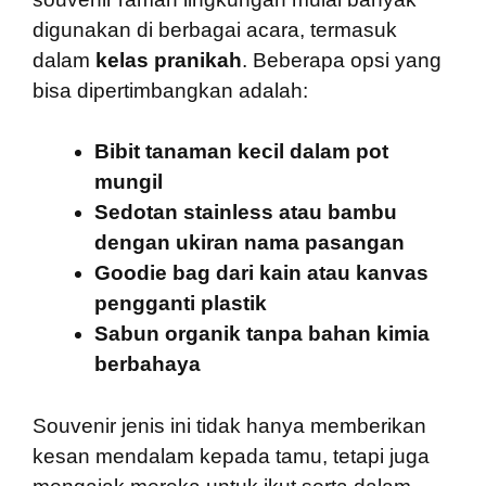
digunakan di berbagai acara, termasuk
dalam
kelas pranikah
. Beberapa opsi yang
bisa dipertimbangkan adalah:
Bibit tanaman kecil dalam pot
mungil
Sedotan stainless atau bambu
dengan ukiran nama pasangan
Goodie bag dari kain atau kanvas
pengganti plastik
Sabun organik tanpa bahan kimia
berbahaya
Souvenir jenis ini tidak hanya memberikan
kesan mendalam kepada tamu, tetapi juga