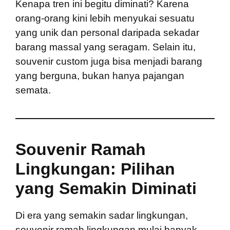
Kenapa tren ini begitu diminati? Karena
orang-orang kini lebih menyukai sesuatu
yang unik dan personal daripada sekadar
barang massal yang seragam. Selain itu,
souvenir custom juga bisa menjadi barang
yang berguna, bukan hanya pajangan
semata.
Souvenir Ramah
Lingkungan: Pilihan
yang Semakin Diminati
Di era yang semakin sadar lingkungan,
souvenir ramah lingkungan mulai banyak