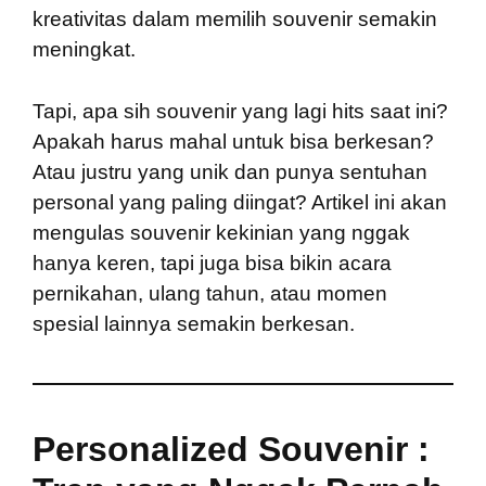
kreativitas dalam memilih souvenir semakin
meningkat.
Tapi, apa sih souvenir yang lagi hits saat ini?
Apakah harus mahal untuk bisa berkesan?
Atau justru yang unik dan punya sentuhan
personal yang paling diingat? Artikel ini akan
mengulas souvenir kekinian yang nggak
hanya keren, tapi juga bisa bikin acara
pernikahan, ulang tahun, atau momen
spesial lainnya semakin berkesan.
Personalized Souvenir :