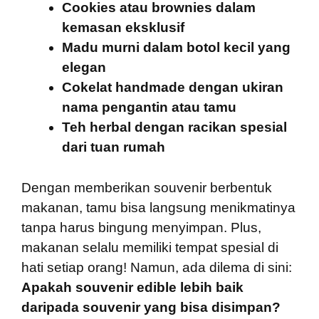
Cookies atau brownies dalam
kemasan eksklusif
Madu murni dalam botol kecil yang
elegan
Cokelat handmade dengan ukiran
nama pengantin atau tamu
Teh herbal dengan racikan spesial
dari tuan rumah
Dengan memberikan souvenir berbentuk
makanan, tamu bisa langsung menikmatinya
tanpa harus bingung menyimpan. Plus,
makanan selalu memiliki tempat spesial di
hati setiap orang! Namun, ada dilema di sini:
Apakah souvenir edible lebih baik
daripada souvenir yang bisa disimpan?