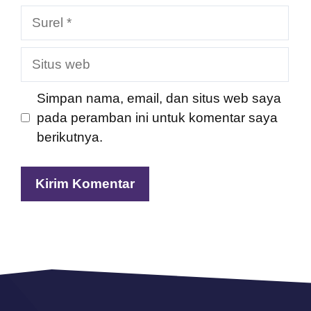
Surel
Situs
web
Simpan nama, email, dan situs web saya
pada peramban ini untuk komentar saya
berikutnya.