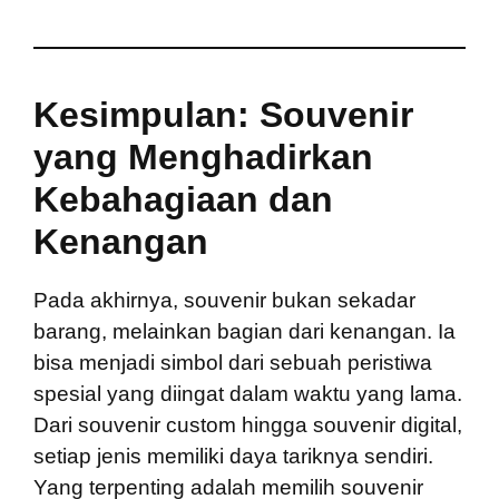
Kesimpulan: Souvenir
yang Menghadirkan
Kebahagiaan dan
Kenangan
Pada akhirnya, souvenir bukan sekadar
barang, melainkan bagian dari kenangan. Ia
bisa menjadi simbol dari sebuah peristiwa
spesial yang diingat dalam waktu yang lama.
Dari souvenir custom hingga souvenir digital,
setiap jenis memiliki daya tariknya sendiri.
Yang terpenting adalah memilih souvenir