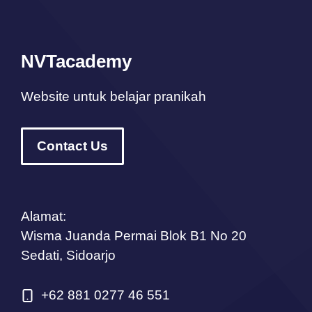
NVTacademy
Website untuk belajar pranikah
Contact Us
Alamat:
Wisma Juanda Permai Blok B1 No 20
Sedati, Sidoarjo
+62 881 0277 46 551