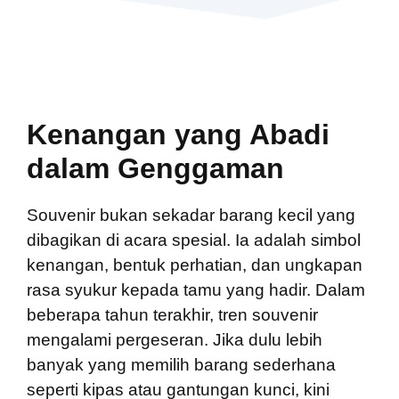
Kenangan yang Abadi
dalam Genggaman
Souvenir bukan sekadar barang kecil yang
dibagikan di acara spesial. Ia adalah simbol
kenangan, bentuk perhatian, dan ungkapan
rasa syukur kepada tamu yang hadir. Dalam
beberapa tahun terakhir, tren souvenir
mengalami pergeseran. Jika dulu lebih
banyak yang memilih barang sederhana
seperti kipas atau gantungan kunci, kini