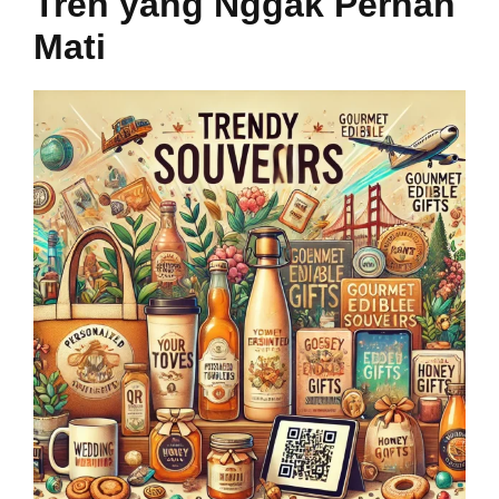
Tren yang Nggak Pernah
Mati