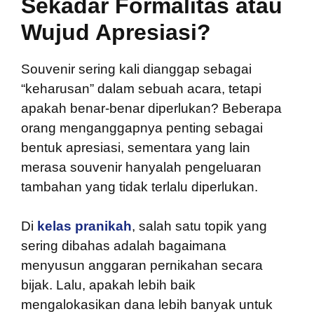
Sekadar Formalitas atau
Wujud Apresiasi?
Souvenir sering kali dianggap sebagai
“keharusan” dalam sebuah acara, tetapi
apakah benar-benar diperlukan? Beberapa
orang menganggapnya penting sebagai
bentuk apresiasi, sementara yang lain
merasa souvenir hanyalah pengeluaran
tambahan yang tidak terlalu diperlukan.
Di
kelas pranikah
, salah satu topik yang
sering dibahas adalah bagaimana
menyusun anggaran pernikahan secara
bijak. Lalu, apakah lebih baik
mengalokasikan dana lebih banyak untuk