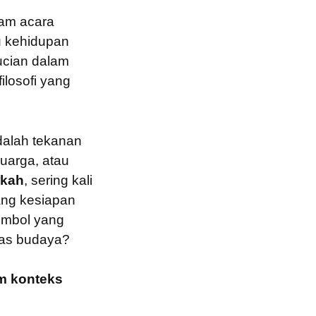
lam acara
 kehidupan
ucian dalam
ilosofi yang
dalah tekanan
luarga, atau
ikah
, sering kali
ang kesiapan
simbol yang
tas budaya?
am konteks