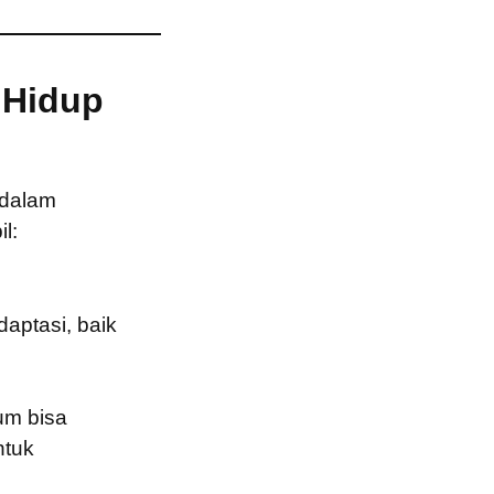
n Hidup
 dalam
l:
daptasi, baik
um bisa
ntuk