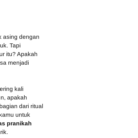
ak asing dengan
uk. Tapi
ur itu? Apakah
isa menjadi
ring kali
un, apakah
gian dari ritual
 kamu untuk
as pranikah
ik.