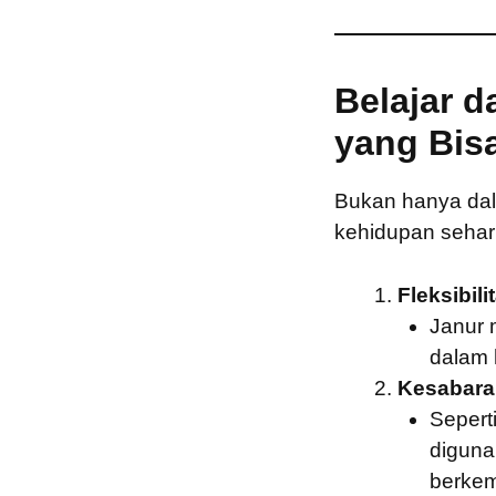
Belajar d
yang Bis
Bukan hanya dala
kehidupan sehari
Fleksibil
Janur 
dalam 
Kesabara
Sepert
diguna
berke