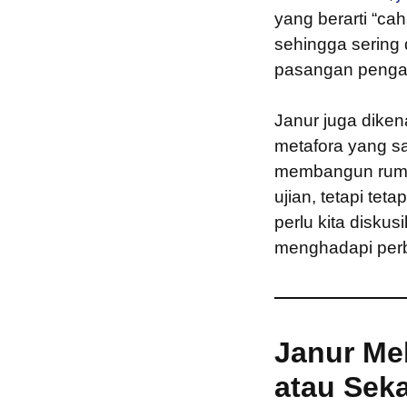
yang berarti “cah
sehingga sering
pasangan pengan
Janur juga dikena
metafora yang s
membangun rumah
ujian, tetapi te
perlu kita diskus
menghadapi perb
Janur Me
atau Sek