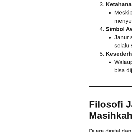
Ketahana
Meskip
menyer
Simbol A
Janur 
selalu
Kesederh
Walaup
bisa d
Filosofi
Masihkah
Di era digital d