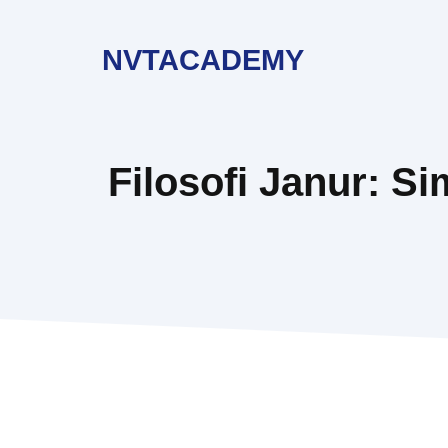
Langsung
ke
NVTACADEMY
isi
Filosofi Janur: Si