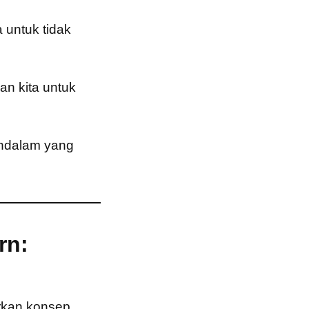
 untuk tidak
an kita untuk
endalam yang
rn:
irkan konsep