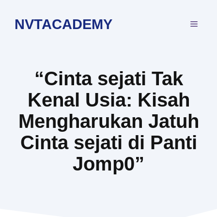
Langsung
ke
NVTACADEMY
MEN
isi
“Cinta sejati Tak
Kenal Usia: Kisah
Mengharukan Jatuh
Cinta sejati di Panti
Jomp0”