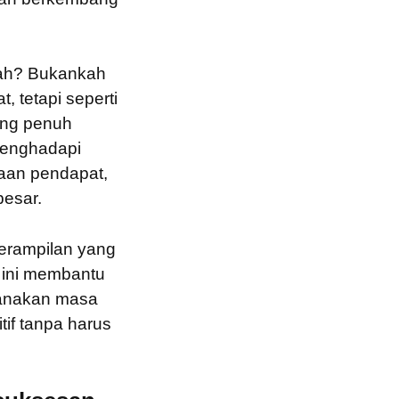
kah? Bukankah
, tetapi seperti
ang penuh
menghadapi
daan pendapat,
esar.
terampilan yang
 ini membantu
ncanakan masa
if tanpa harus