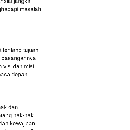
nsial jangka
nghadapi masalah
 tentang tujuan
ra pasangannya
visi dan misi
masa depan.
hak dan
ntang hak-hak
 dan kewajiban