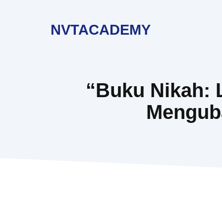
Langsung
ke
NVTACADEMY
isi
“Buku Nikah: 
Menguba