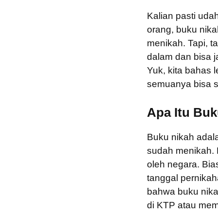
Kalian pasti uda
orang, buku nika
menikah. Tapi, t
dalam dan bisa j
Yuk, kita bahas 
semuanya bisa s
Apa Itu Bu
Buku nikah adal
sudah menikah. 
oleh negara. Bia
tanggal pernikah
bahwa buku nikah
di KTP atau memb