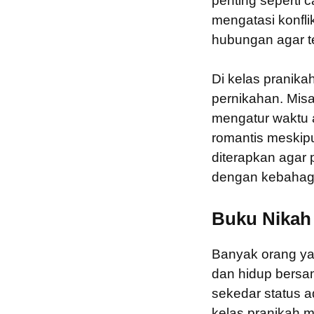
penting seperti 
mengatasi konfl
hubungan agar t
Di kelas pranika
pernikahan. Misa
mengatur waktu 
romantis meskip
diterapkan agar 
dengan kebahag
Buku Nikah
Banyak orang ya
dan hidup bersa
sekedar status a
kelas pranikah 