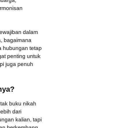
luarga,
armonisan
 kewajiban dalam
ga, bagaimana
a hubungan tetap
at penting untuk
api juga penuh
nya?
tak buku nikah
ebih dari
ngan kalian, tapi
 dan berkembang