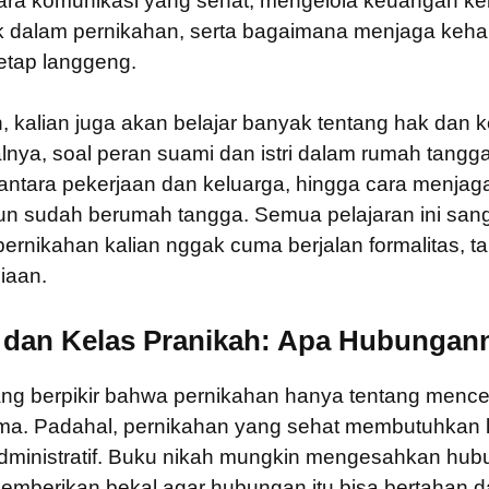
cara komunikasi yang sehat, mengelola keuangan ke
ik dalam pernikahan, serta bagaimana menjaga keh
etap langgeng.
h, kalian juga akan belajar banyak tentang hak dan
lnya, soal peran suami dan istri dalam rumah tang
antara pekerjaan dan keluarga, hingga cara menjag
un sudah berumah tangga. Semua pelajaran ini sang
pernikahan kalian nggak cuma berjalan formalitas, t
iaan.
 dan Kelas Pranikah: Apa Hubungan
ng berpikir bahwa pernikahan hanya tentang mence
ma. Padahal, pernikahan yang sehat membutuhkan l
dministratif. Buku nikah mungkin mengesahkan hubu
memberikan bekal agar hubungan itu bisa bertahan