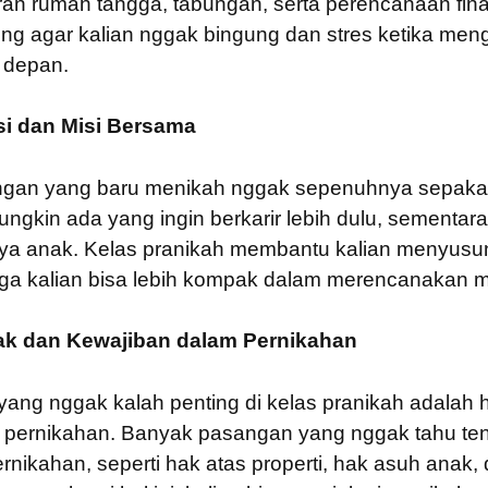
an rumah tangga, tabungan, serta perencanaan fina
ting agar kalian nggak bingung dan stres ketika me
a depan.
si dan Misi Bersama
angan yang baru menikah nggak sepenuhnya sepakat
ngkin ada yang ingin berkarir lebih dulu, sementa
ya anak. Kelas pranikah membantu kalian menyusun 
ga kalian bisa lebih kompak dalam merencanakan 
k dan Kewajiban dalam Pernikahan
 yang nggak kalah penting di kelas pranikah adalah 
 pernikahan. Banyak pasangan yang nggak tahu te
nikahan, seperti hak atas properti, hak asuh anak,