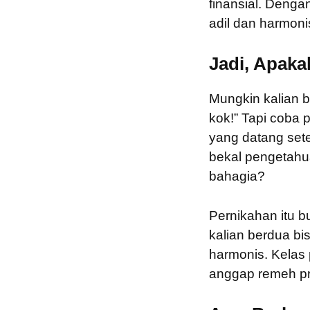
finansial. Denga
adil dan harmoni
Jadi, Apaka
Mungkin kalian b
kok!” Tapi coba 
yang datang set
bekal pengetahu
bahagia?
Pernikahan itu b
kalian berdua b
harmonis. Kelas 
anggap remeh pro