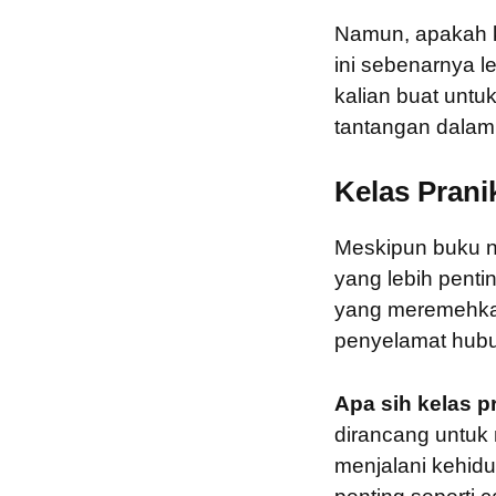
Namun, apakah k
ini sebenarnya le
kalian buat unt
tantangan dalam
Kelas Prani
Meskipun buku n
yang lebih penti
yang meremehkan 
penyelamat hubu
Apa sih kelas p
dirancang untuk 
menjalani kehidu