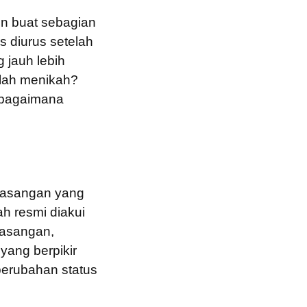
n buat sebagian
s diurus setelah
 jauh lebih
elah menikah?
n bagaimana
 pasangan yang
h resmi diakui
 pasangan,
yang berpikir
 perubahan status